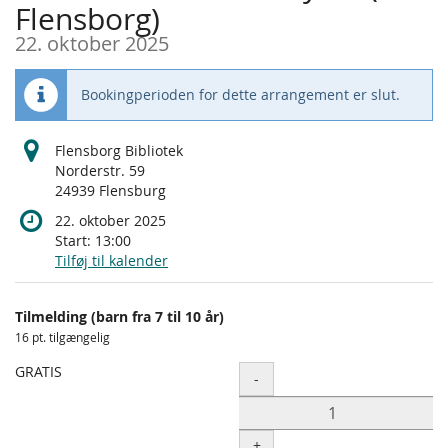
Flensborg)
22. oktober 2025
Bookingperioden for dette arrangement er slut.
Flensborg Bibliotek
Norderstr. 59
24939 Flensburg
22. oktober 2025
Start:
13:00
Tilføj til kalender
Produkter
Tilmelding (barn fra 7 til 10 år)
Uncategorized
16 pt. tilgængelig
items
GRATIS
Antal
-
+