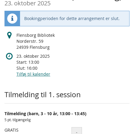
23. oktober 2025
Bookingperioden for dette arrangement er slut.
Flensborg Bibliotek
Norderstr. 59
24939 Flensburg
23. oktober 2025
Start:
13:00
Slut:
16:00
Tilføj til kalender
Produkter
Tilmelding til 1. session
Tilmelding (barn, 3 - 10 år, 13:00 - 13:45)
5 pt. tilgængelig
GRATIS
Antal
-