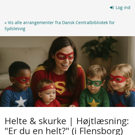
Skip to
Log ind
main
content
« Vis alle arrangementer fra Dansk Centralbibliotek for
Sydslesvig
Helte & skurke | Højtlæsning:
"Er du en helt?" (i Flensborg)