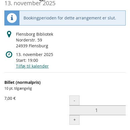
13. november 2025
Bookingperioden for dette arrangement er slut.
Flensborg Bibliotek
Norderstr. 59
24939 Flensburg
13. november 2025
Start:
19:00
Tilføj til kalender
Produkter
Billet (normalpris)
Uncategorized
10 pt. tilgængelig
items
7,00 €
Antal
-
+