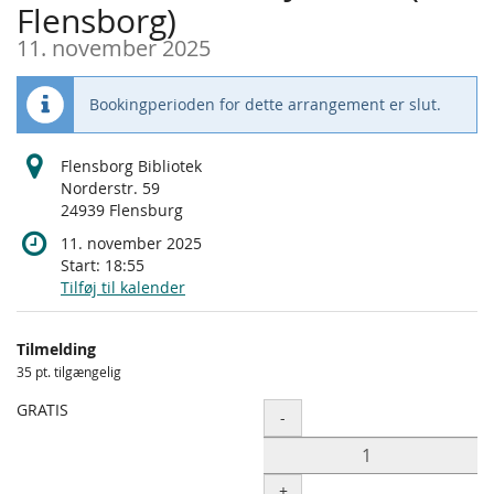
Flensborg)
11. november 2025
Bookingperioden for dette arrangement er slut.
Flensborg Bibliotek
Norderstr. 59
24939 Flensburg
11. november 2025
Start:
18:55
Tilføj til kalender
Produkter
Tilmelding
Uncategorized
35 pt. tilgængelig
items
GRATIS
Antal
-
+