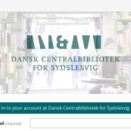
 in to your account at Dansk Centralbibliotek for Sydslesvig
il
required