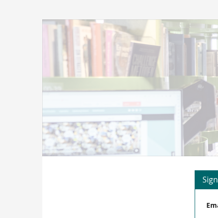
Skip to
main
Dansk
content
Centralbibliotek
for
Sydslesvig
Sign
Ema