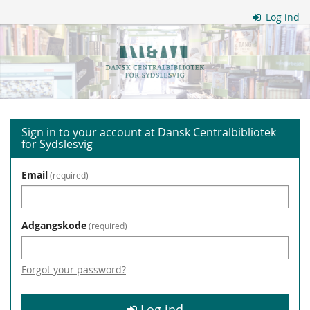
Skip to
Log ind
main
Dansk
content
Centralbibliotek
for
Sydslesvig
Sign in to your account at Dansk Centralbibliotek
for Sydslesvig
Email
required
Adgangskode
required
Forgot your password?
Log ind