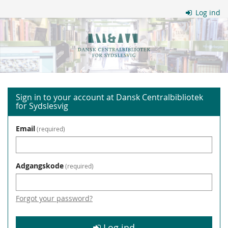
Skip to
Log ind
main
Dansk
content
Centralbibliotek
for
Sydslesvig
Sign in to your account at Dansk Centralbibliotek
for Sydslesvig
Email
required
Adgangskode
required
Forgot your password?
Log ind